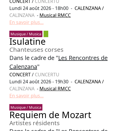
CONCERT
/
CUNCERTU
Lundi 24 août 2026 - 18h00 -
CALENZANA
/
CALINZANA
-
Musical RMCC
En savoir plus...
Musique / Musica
Isulatine
Chanteuses corses
Dans le cadre de "
Les Rencontres de
Calenzana
"
CONCERT
/
CUNCERTU
Lundi 24 août 2026 - 19h30 -
CALENZANA
/
CALINZANA
-
Musical RMCC
En savoir plus...
Musique / Musica
Requiem de Mozart
Artistes résidents