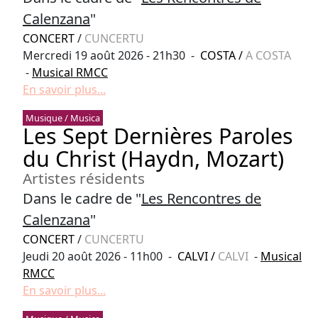
Calenzana
"
CONCERT
/
CUNCERTU
Mercredi 19 août 2026 - 21h30 -
COSTA
/
A COSTA
-
Musical RMCC
En savoir plus...
Musique / Musica
Les Sept Dernières Paroles
du Christ (Haydn, Mozart)
Artistes résidents
Dans le cadre de "
Les Rencontres de
Calenzana
"
CONCERT
/
CUNCERTU
Jeudi 20 août 2026 - 11h00 -
CALVI
/
CALVI
-
Musical
RMCC
En savoir plus...