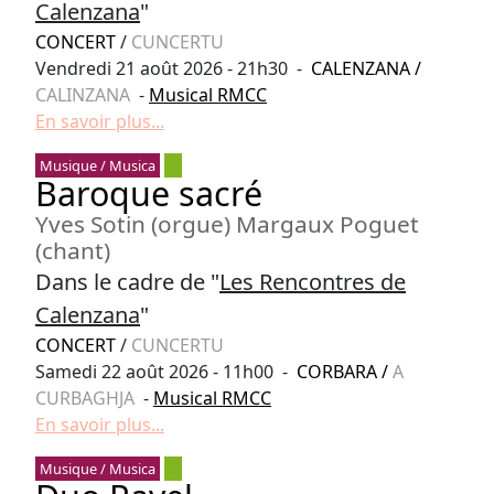
Calenzana
"
CONCERT
/
CUNCERTU
Vendredi 21 août 2026 - 21h30 -
CALENZANA
/
CALINZANA
-
Musical RMCC
En savoir plus...
Musique / Musica
Baroque sacré
Yves Sotin (orgue) Margaux Poguet
(chant)
Dans le cadre de "
Les Rencontres de
Calenzana
"
CONCERT
/
CUNCERTU
Samedi 22 août 2026 - 11h00 -
CORBARA
/
A
CURBAGHJA
-
Musical RMCC
En savoir plus...
Musique / Musica