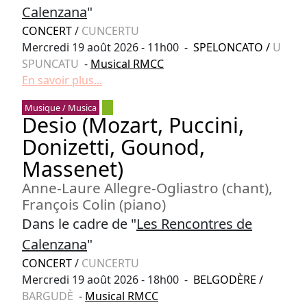
Calenzana
"
CONCERT
/
CUNCERTU
Mercredi 19 août 2026 - 11h00 -
SPELONCATO
/
U
SPUNCATU
-
Musical RMCC
En savoir plus...
Musique / Musica
Desio (Mozart, Puccini,
Donizetti, Gounod,
Massenet)
Anne-Laure Allegre-Ogliastro (chant),
François Colin (piano)
Dans le cadre de "
Les Rencontres de
Calenzana
"
CONCERT
/
CUNCERTU
Mercredi 19 août 2026 - 18h00 -
BELGODÈRE
/
BARGUDÈ
-
Musical RMCC