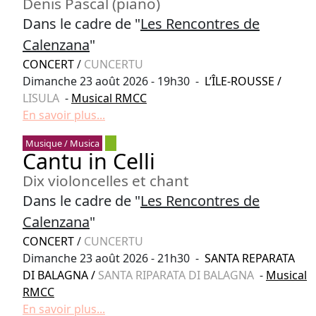
Denis Pascal (piano)
Dans le cadre de "
Les Rencontres de
Calenzana
"
CONCERT
/
CUNCERTU
Dimanche 23 août 2026 - 19h30 -
L’ÎLE-ROUSSE
/
LISULA
-
Musical RMCC
En savoir plus...
Musique / Musica
Cantu in Celli
Dix violoncelles et chant
Dans le cadre de "
Les Rencontres de
Calenzana
"
CONCERT
/
CUNCERTU
Dimanche 23 août 2026 - 21h30 -
SANTA REPARATA
DI BALAGNA
/
SANTA RIPARATA DI BALAGNA
-
Musical
RMCC
En savoir plus...