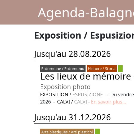
Agenda-Balagne
Exposition / Espusizio
Jusqu'au 28.08.2026
Patrimoine / Patrimoniu
Histoire / Storia
Les lieux de mémoire 
Exposition photo
EXPOSITION
/
ESPUSIZIONE
- Du vendred
2026 -
CALVI
/
CALVI
-
En savoir plus...
Jusqu'au 31.12.2026
Arts plastiques / Arti plastichi