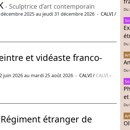
fr
K
- Sculptrice d’art contemporain
Du 
 décembre 2025 au jeudi 31 décembre 2026 -
CALVI
/
So
Ex
ét
Du 
eintre et vidéaste franco-
Ar
An
Du 
2 juin 2026 au mardi 25 août 2026 -
CALVI
/
CALVI
-
So
Ph
et
Du 
 (Régiment étranger de
Ar
Ol