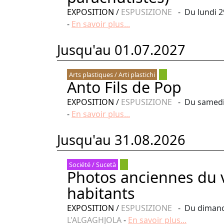
EXPOSITION
/
ESPUSIZIONE
- Du lundi 29
-
En savoir plus...
Jusqu'au 01.07.2027
Arts plastiques / Arti plastichi
Anto Fils de Pop
EXPOSITION
/
ESPUSIZIONE
- Du samedi 4
-
En savoir plus...
Jusqu'au 31.08.2026
Société / Sucetà
Photos anciennes du vi
habitants
EXPOSITION
/
ESPUSIZIONE
- Du dimanche
L'ALGAGHJOLA
-
En savoir plus...