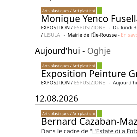
Arts plastiques / Arti plastichi
Monique Yenco Fusell
EXPOSITION
/
ESPUSIZIONE
- Du lundi 3
/
LISULA
-
Mairie de l'Île-Rousse
-
En savo
Aujourd'hui -
Oghje
Arts plastiques / Arti plastichi
Exposition Peinture G
EXPOSITION
/
ESPUSIZIONE
- Aujourd'h
12.08.2026
Arts plastiques / Arti plastichi
Bernard Cazaban-Maz
Dans le cadre de "
L'Estate di a Fo