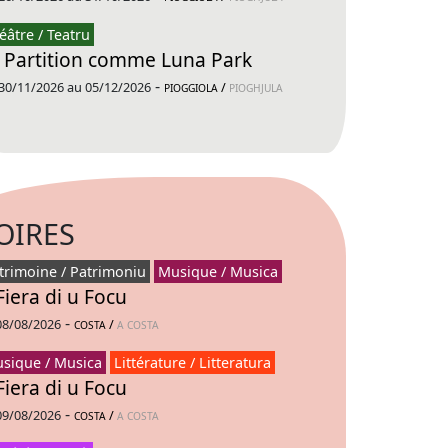
éâtre / Teatru
 Partition comme Luna Park
-
30/11/2026 au 05/12/2026
/
PIOGGIOLA
PIOGHJULA
OIRES
trimoine / Patrimoniu
Musique / Musica
Fiera di u Focu
-
08/08/2026
/
COSTA
A COSTA
sique / Musica
Littérature / Litteratura
Fiera di u Focu
-
09/08/2026
/
COSTA
A COSTA