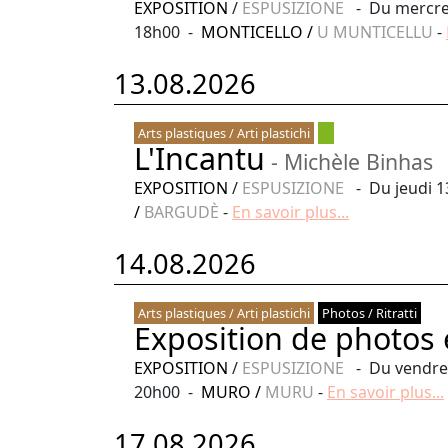
EXPOSITION
/
ESPUSIZIONE
- Du mercredi
18h00 -
MONTICELLO
/
U MUNTICELLU
-
13.08.2026
Arts plastiques / Arti plastichi
L'Incantu
- Michèle Binhas
EXPOSITION
/
ESPUSIZIONE
- Du jeudi 1
/
BARGUDÈ
-
En savoir plus...
14.08.2026
Arts plastiques / Arti plastichi
Photos / Ritratti
Exposition de photos 
EXPOSITION
/
ESPUSIZIONE
- Du vendred
20h00 -
MURO
/
MURU
-
En savoir plus...
17.08.2026