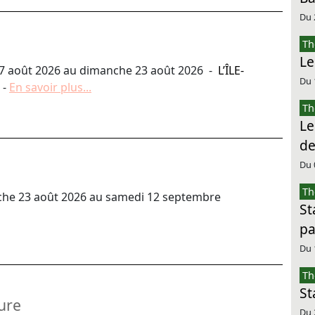
Du 
Th
Le
7 août 2026 au dimanche 23 août 2026 -
L’ÎLE-
Du 
-
En savoir plus...
Th
Le
de
Du 
Th
e 23 août 2026 au samedi 12 septembre
St
pa
Du 
Th
St
ure
Du 