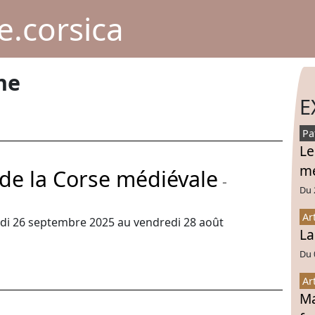
.corsica
ne
E
Pa
Le
mé
de la Corse médiévale
-
Du 
Ar
i 26 septembre 2025 au vendredi 28 août
La
Du 
Ar
Ma