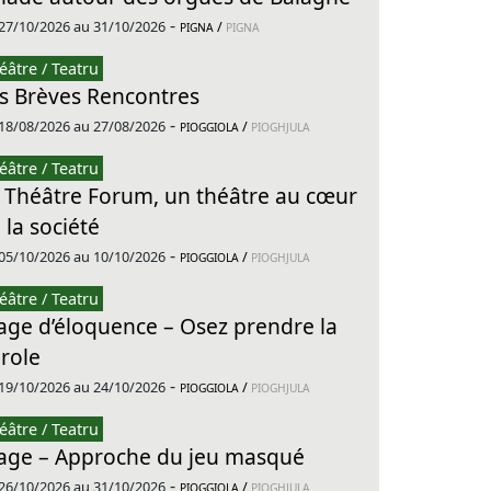
-
27/10/2026 au 31/10/2026
/
PIGNA
PIGNA
éâtre / Teatru
s Brèves Rencontres
-
18/08/2026 au 27/08/2026
/
PIOGGIOLA
PIOGHJULA
éâtre / Teatru
 Théâtre Forum, un théâtre au cœur
 la société
-
05/10/2026 au 10/10/2026
/
PIOGGIOLA
PIOGHJULA
éâtre / Teatru
age d’éloquence – Osez prendre la
role
-
19/10/2026 au 24/10/2026
/
PIOGGIOLA
PIOGHJULA
éâtre / Teatru
age – Approche du jeu masqué
-
26/10/2026 au 31/10/2026
/
PIOGGIOLA
PIOGHJULA