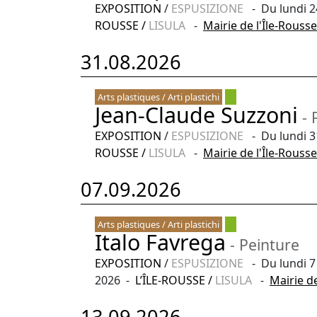
EXPOSITION
/
ESPUSIZIONE
- Du lundi 2
ROUSSE
/
LISULA
-
Mairie de l'Île-Rousse
31.08.2026
Arts plastiques / Arti plastichi
Jean-Claude Suzzoni
- 
EXPOSITION
/
ESPUSIZIONE
- Du lundi 3
ROUSSE
/
LISULA
-
Mairie de l'Île-Rousse
07.09.2026
Arts plastiques / Arti plastichi
Italo Favrega
- Peinture
EXPOSITION
/
ESPUSIZIONE
- Du lundi 7
2026 -
L’ÎLE-ROUSSE
/
LISULA
-
Mairie de
13.09.2026