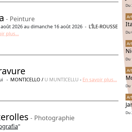
Du 
a
Ar
- Peinture
It
 août 2026 au dimanche 16 août 2026 -
L’ÎLE-ROUSSE
Du 
ir plus...
Ar
Ni
Du 
ravure
Ar
Mo
ui -
MONTICELLO
/
U MUNTICELLU
-
En savoir plus...
Du 
Ar
Ja
Du 
erolles
- Photographie
tografia
"