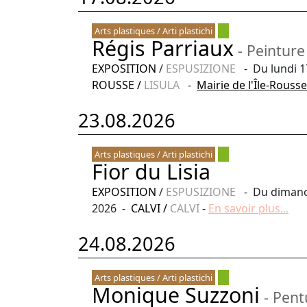
Arts plastiques / Arti plastichi
Régis Parriaux
- Peinture
EXPOSITION
/
ESPUSIZIONE
- Du lundi 1
ROUSSE
/
LISULA
-
Mairie de l'Île-Rousse
23.08.2026
Arts plastiques / Arti plastichi
Fior du Lisia
EXPOSITION
/
ESPUSIZIONE
- Du dimanch
2026 -
CALVI
/
CALVI
-
En savoir plus...
24.08.2026
Arts plastiques / Arti plastichi
Monique Suzzoni
- Pent