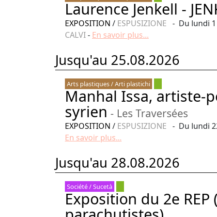
Laurence Jenkell - JEN
EXPOSITION
/
ESPUSIZIONE
- Du lundi 1
CALVI
-
En savoir plus...
Jusqu'au 25.08.2026
Arts plastiques / Arti plastichi
Manhal Issa, artiste-p
syrien
- Les Traversées
EXPOSITION
/
ESPUSIZIONE
- Du lundi 2
En savoir plus...
Jusqu'au 28.08.2026
Société / Sucetà
Exposition du 2e REP
parachutistes)