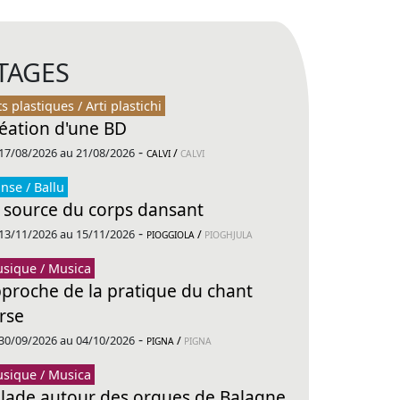
TAGES
ts plastiques / Arti plastichi
éation d'une BD
-
17/08/2026 au 21/08/2026
/
CALVI
CALVI
nse / Ballu
 source du corps dansant
-
13/11/2026 au 15/11/2026
/
PIOGGIOLA
PIOGHJULA
sique / Musica
proche de la pratique du chant
rse
-
30/09/2026 au 04/10/2026
/
PIGNA
PIGNA
sique / Musica
lade autour des orgues de Balagne