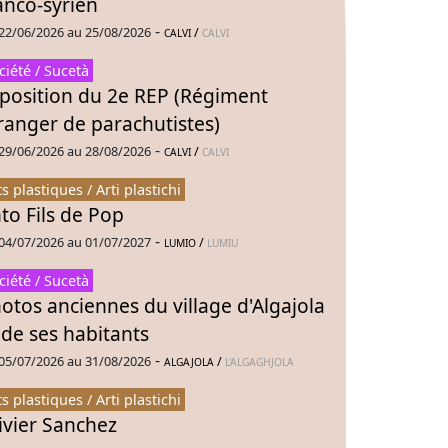
anco-syrien
-
22/06/2026 au 25/08/2026
/
CALVI
CALVI
ciété / Sucetà
position du 2e REP (Régiment
ranger de parachutistes)
-
29/06/2026 au 28/08/2026
/
CALVI
CALVI
ts plastiques / Arti plastichi
to Fils de Pop
-
04/07/2026 au 01/07/2027
/
LUMIO
LUMIU
ciété / Sucetà
otos anciennes du village d'Algajola
 de ses habitants
-
05/07/2026 au 31/08/2026
/
ALGAJOLA
L'ALGAGHJOLA
ts plastiques / Arti plastichi
ivier Sanchez