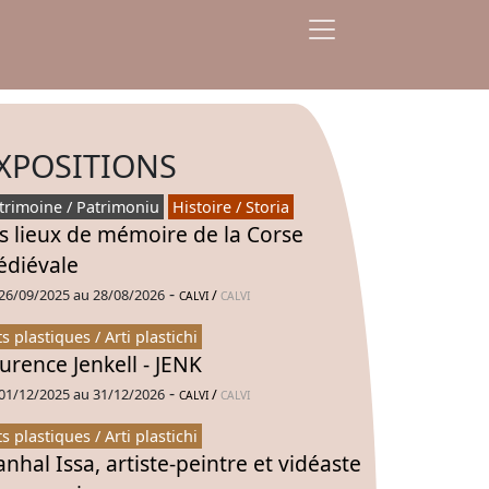
XPOSITIONS
trimoine / Patrimoniu
Histoire / Storia
s lieux de mémoire de la Corse
diévale
-
26/09/2025 au 28/08/2026
/
CALVI
CALVI
ts plastiques / Arti plastichi
urence Jenkell - JENK
-
01/12/2025 au 31/12/2026
/
CALVI
CALVI
ts plastiques / Arti plastichi
nhal Issa, artiste-peintre et vidéaste