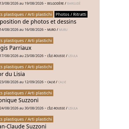
-
13/08/2026 au 19/08/2026
/
BELGODÈRE
BARGUDÈ
ts plastiques / Arti plastichi
Photos / Ritratti
position de photos et dessins
-
14/08/2026 au 16/08/2026
/
MURO
MURU
ts plastiques / Arti plastichi
gis Parriaux
-
17/08/2026 au 23/08/2026
/
L’ÎLE-ROUSSE
LISULA
ts plastiques / Arti plastichi
or du Lisia
-
23/08/2026 au 12/09/2026
/
CALVI
CALVI
ts plastiques / Arti plastichi
nique Suzzoni
-
24/08/2026 au 30/08/2026
/
L’ÎLE-ROUSSE
LISULA
ts plastiques / Arti plastichi
an-Claude Suzzoni