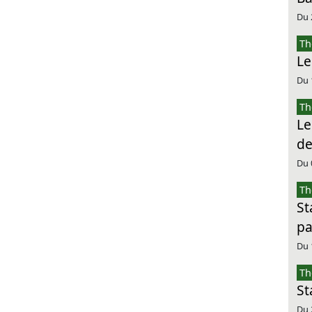
Du 
Th
Le
Du 
Th
Le
de
Du 
Th
St
pa
Du 
Th
St
Du 