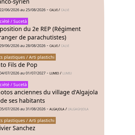
anco-syrien
-
22/06/2026 au 25/08/2026
/
CALVI
CALVI
ciété / Sucetà
position du 2e REP (Régiment
ranger de parachutistes)
-
29/06/2026 au 28/08/2026
/
CALVI
CALVI
ts plastiques / Arti plastichi
to Fils de Pop
-
04/07/2026 au 01/07/2027
/
LUMIO
LUMIU
ciété / Sucetà
otos anciennes du village d'Algajola
 de ses habitants
-
05/07/2026 au 31/08/2026
/
ALGAJOLA
L'ALGAGHJOLA
ts plastiques / Arti plastichi
ivier Sanchez