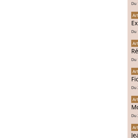
Du 
Ar
Ex
Du 
Ar
Ré
Du 
Ar
Fi
Du 
Ar
Mo
Du 
Ar
Je