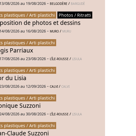
-
13/08/2026 au 19/08/2026
/
BELGODÈRE
BARGUDÈ
ts plastiques / Arti plastichi
Photos / Ritratti
position de photos et dessins
-
14/08/2026 au 16/08/2026
/
MURO
MURU
ts plastiques / Arti plastichi
gis Parriaux
-
17/08/2026 au 23/08/2026
/
L’ÎLE-ROUSSE
LISULA
ts plastiques / Arti plastichi
or du Lisia
-
23/08/2026 au 12/09/2026
/
CALVI
CALVI
ts plastiques / Arti plastichi
nique Suzzoni
-
24/08/2026 au 30/08/2026
/
L’ÎLE-ROUSSE
LISULA
ts plastiques / Arti plastichi
an-Claude Suzzoni