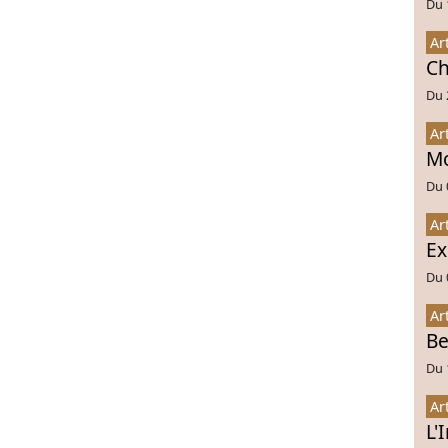
Du 
Ar
Ch
Du 
Ar
Mo
Du 
Ar
Ex
Du 
Ar
Be
Du 
Ar
L'