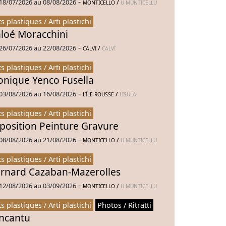
-
18/07/2026 au 08/08/2026
/
MONTICELLO
U MUNTICELLU
ts plastiques / Arti plastichi
loé Moracchini
-
26/07/2026 au 22/08/2026
/
CALVI
CALVI
ts plastiques / Arti plastichi
nique Yenco Fusella
-
03/08/2026 au 16/08/2026
/
L’ÎLE-ROUSSE
LISULA
ts plastiques / Arti plastichi
position Peinture Gravure
-
08/08/2026 au 21/08/2026
/
MONTICELLO
U MUNTICELLU
ts plastiques / Arti plastichi
rnard Cazaban-Mazerolles
-
12/08/2026 au 03/09/2026
/
MONTICELLO
U MUNTICELLU
ts plastiques / Arti plastichi
Photos / Ritratti
Incantu