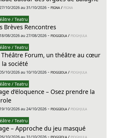
-
27/10/2026 au 31/10/2026
/
PIGNA
PIGNA
éâtre / Teatru
s Brèves Rencontres
-
18/08/2026 au 27/08/2026
/
PIOGGIOLA
PIOGHJULA
éâtre / Teatru
 Théâtre Forum, un théâtre au cœur
 la société
-
05/10/2026 au 10/10/2026
/
PIOGGIOLA
PIOGHJULA
éâtre / Teatru
age d’éloquence – Osez prendre la
role
-
19/10/2026 au 24/10/2026
/
PIOGGIOLA
PIOGHJULA
éâtre / Teatru
age – Approche du jeu masqué
-
26/10/2026 au 31/10/2026
/
PIOGGIOLA
PIOGHJULA