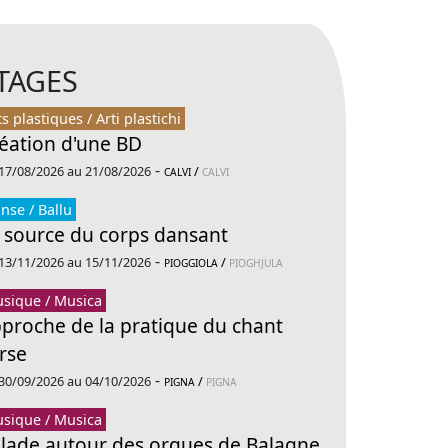
TAGES
ts plastiques / Arti plastichi
éation d'une BD
-
17/08/2026 au 21/08/2026
/
CALVI
CALVI
nse / Ballu
 source du corps dansant
-
13/11/2026 au 15/11/2026
/
PIOGGIOLA
PIOGHJULA
sique / Musica
proche de la pratique du chant
rse
-
30/09/2026 au 04/10/2026
/
PIGNA
PIGNA
sique / Musica
lade autour des orgues de Balagne