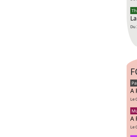
Th
La
Du 
F
Pa
A 
Le 
Mu
A 
Le 