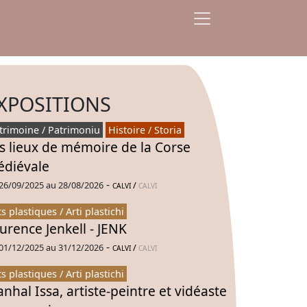
XPOSITIONS
trimoine / Patrimoniu
Histoire / Storia
s lieux de mémoire de la Corse
diévale
-
26/09/2025 au 28/08/2026
/
CALVI
CALVI
ts plastiques / Arti plastichi
urence Jenkell - JENK
-
01/12/2025 au 31/12/2026
/
CALVI
CALVI
ts plastiques / Arti plastichi
nhal Issa, artiste-peintre et vidéaste