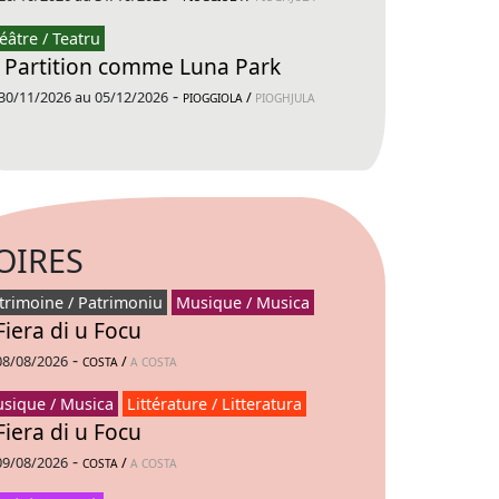
éâtre / Teatru
 Partition comme Luna Park
-
30/11/2026 au 05/12/2026
/
PIOGGIOLA
PIOGHJULA
OIRES
trimoine / Patrimoniu
Musique / Musica
Fiera di u Focu
-
08/08/2026
/
COSTA
A COSTA
sique / Musica
Littérature / Litteratura
Fiera di u Focu
-
09/08/2026
/
COSTA
A COSTA