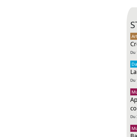
S
Ar
Cr
Du 
Da
La
Du 
Mu
Ap
co
Du 
Mu
Ba