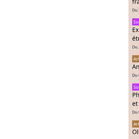
fr
Du 
So
Ex
ét
Du 
Ar
An
Du 
So
Ph
et
Du 
Ar
Ol