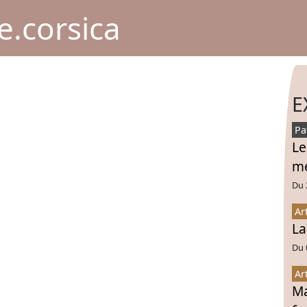
.corsica
E
Pa
Le
mé
Du 
Ar
La
Du 
Ar
Ma