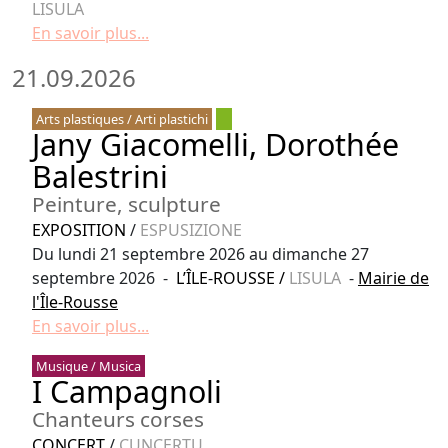
LISULA
En savoir plus...
21.09.2026
Arts plastiques / Arti plastichi
Jany Giacomelli, Dorothée
Balestrini
Peinture, sculpture
EXPOSITION
/
ESPUSIZIONE
Du lundi 21 septembre 2026 au dimanche 27
septembre 2026 -
L’ÎLE-ROUSSE
/
LISULA
-
Mairie de
l'Île-Rousse
En savoir plus...
Musique / Musica
I Campagnoli
Chanteurs corses
CONCERT
/
CUNCERTU