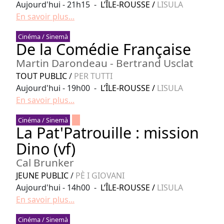
Aujourd'hui - 21h15 -
L’ÎLE-ROUSSE
/
LISULA
En savoir plus...
Cinéma / Sinemà
De la Comédie Française
Martin Darondeau - Bertrand Usclat
TOUT PUBLIC
/
PER TUTTI
Aujourd'hui - 19h00 -
L’ÎLE-ROUSSE
/
LISULA
En savoir plus...
Cinéma / Sinemà
La Pat'Patrouille : mission
Dino (vf)
Cal Brunker
JEUNE PUBLIC
/
PÈ I GIOVANI
Aujourd'hui - 14h00 -
L’ÎLE-ROUSSE
/
LISULA
En savoir plus...
Cinéma / Sinemà