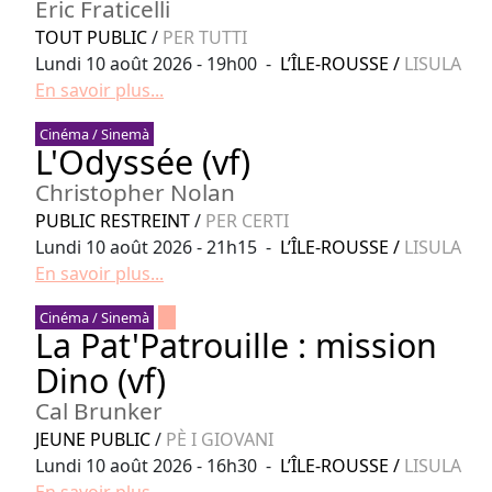
Eric Fraticelli
TOUT PUBLIC
/
PER TUTTI
Lundi 10 août 2026 - 19h00 -
L’ÎLE-ROUSSE
/
LISULA
En savoir plus...
Cinéma / Sinemà
L'Odyssée (vf)
Christopher Nolan
PUBLIC RESTREINT
/
PER CERTI
Lundi 10 août 2026 - 21h15 -
L’ÎLE-ROUSSE
/
LISULA
En savoir plus...
Cinéma / Sinemà
La Pat'Patrouille : mission
Dino (vf)
Cal Brunker
JEUNE PUBLIC
/
PÈ I GIOVANI
Lundi 10 août 2026 - 16h30 -
L’ÎLE-ROUSSE
/
LISULA