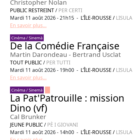
Christopher Nolan
PUBLIC RESTREINT
/
PER CERTI
Mardi 11 août 2026 - 21h15 -
L’ÎLE-ROUSSE
/
LISULA
En savoir plus...
Cinéma / Sinemà
De la Comédie Française
Martin Darondeau - Bertrand Usclat
TOUT PUBLIC
/
PER TUTTI
Mardi 11 août 2026 - 19h00 -
L’ÎLE-ROUSSE
/
LISULA
En savoir plus...
Cinéma / Sinemà
La Pat'Patrouille : mission
Dino (vf)
Cal Brunker
JEUNE PUBLIC
/
PÈ I GIOVANI
Mardi 11 août 2026 - 14h00 -
L’ÎLE-ROUSSE
/
LISULA
En savoir plus...