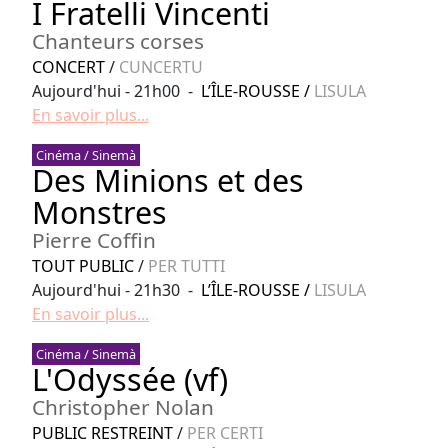
I Fratelli Vincenti
Chanteurs corses
CONCERT
/
CUNCERTU
Aujourd'hui - 21h00 -
L’ÎLE-ROUSSE
/
LISULA
En savoir plus...
Cinéma / Sinemà
Des Minions et des
Monstres
Pierre Coffin
TOUT PUBLIC
/
PER TUTTI
Aujourd'hui - 21h30 -
L’ÎLE-ROUSSE
/
LISULA
En savoir plus...
Cinéma / Sinemà
L'Odyssée (vf)
Christopher Nolan
PUBLIC RESTREINT
/
PER CERTI