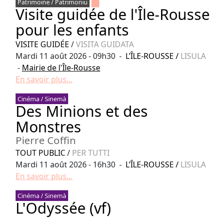
Patrimoine / Patrimoniu
Visite guidée de l'Île-Rousse
pour les enfants
VISITE GUIDÉE
/
VISITA GUIDATA
Mardi 11 août 2026 - 09h30 -
L’ÎLE-ROUSSE
/
LISULA
-
Mairie de l'Île-Rousse
En savoir plus...
Cinéma / Sinemà
Des Minions et des
Monstres
Pierre Coffin
TOUT PUBLIC
/
PER TUTTI
Mardi 11 août 2026 - 16h30 -
L’ÎLE-ROUSSE
/
LISULA
En savoir plus...
Cinéma / Sinemà
L'Odyssée (vf)