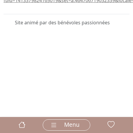
fbid=1413379824165019&set=a.464706719032339&locale=
Site animé par des bénévoles passionnées
Menu