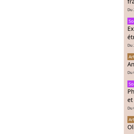
fr
Du 
So
Ex
ét
Du 
Ar
An
Du 
So
Ph
et
Du 
Ar
Ol