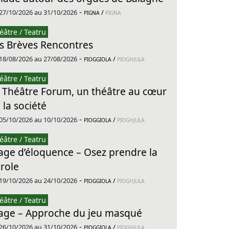
-
27/10/2026 au 31/10/2026
/
PIGNA
PIGNA
éâtre / Teatru
s Brèves Rencontres
-
18/08/2026 au 27/08/2026
/
PIOGGIOLA
PIOGHJULA
éâtre / Teatru
 Théâtre Forum, un théâtre au cœur
 la société
-
05/10/2026 au 10/10/2026
/
PIOGGIOLA
PIOGHJULA
éâtre / Teatru
age d’éloquence – Osez prendre la
role
-
19/10/2026 au 24/10/2026
/
PIOGGIOLA
PIOGHJULA
éâtre / Teatru
age – Approche du jeu masqué
-
26/10/2026 au 31/10/2026
/
PIOGGIOLA
PIOGHJULA