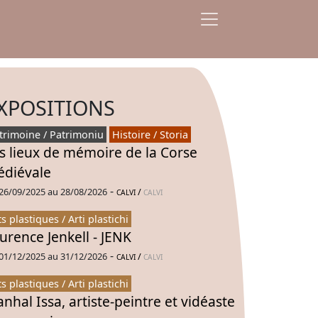
XPOSITIONS
trimoine / Patrimoniu
Histoire / Storia
s lieux de mémoire de la Corse
diévale
-
26/09/2025 au 28/08/2026
/
CALVI
CALVI
ts plastiques / Arti plastichi
urence Jenkell - JENK
-
01/12/2025 au 31/12/2026
/
CALVI
CALVI
ts plastiques / Arti plastichi
nhal Issa, artiste-peintre et vidéaste