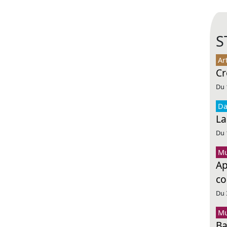
S
Ar
Cr
Du 
Da
La
Du 
Mu
Ap
co
Du 
Mu
Ba