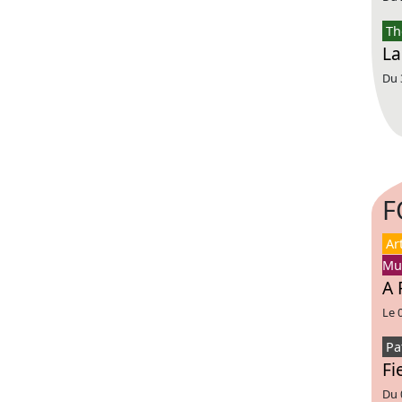
Th
La
Du 
F
Ar
Mu
A 
Le 
Pa
Fi
Du 