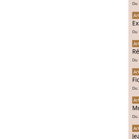
Du 
Ar
Ex
Du 
Ar
Ré
Du 
Ar
Fi
Du 
Ar
Mo
Du 
Ar
Je