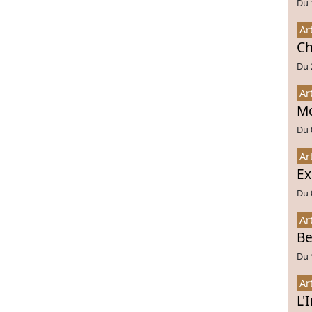
Du 
Ar
Ch
Du 
Ar
Mo
Du 
Ar
Ex
Du 
Ar
Be
Du 
Ar
L'