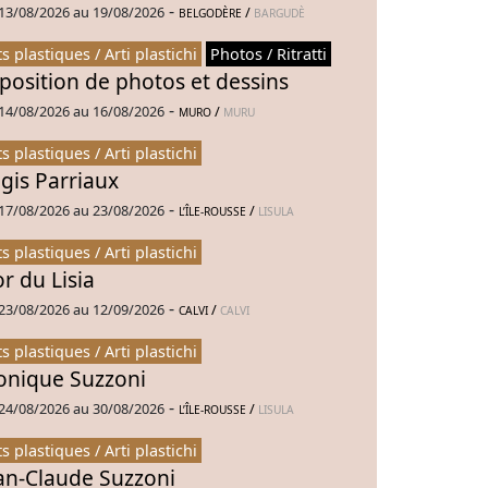
-
13/08/2026 au 19/08/2026
/
BELGODÈRE
BARGUDÈ
ts plastiques / Arti plastichi
Photos / Ritratti
position de photos et dessins
-
14/08/2026 au 16/08/2026
/
MURO
MURU
ts plastiques / Arti plastichi
gis Parriaux
-
17/08/2026 au 23/08/2026
/
L’ÎLE-ROUSSE
LISULA
ts plastiques / Arti plastichi
or du Lisia
-
23/08/2026 au 12/09/2026
/
CALVI
CALVI
ts plastiques / Arti plastichi
nique Suzzoni
-
24/08/2026 au 30/08/2026
/
L’ÎLE-ROUSSE
LISULA
ts plastiques / Arti plastichi
an-Claude Suzzoni