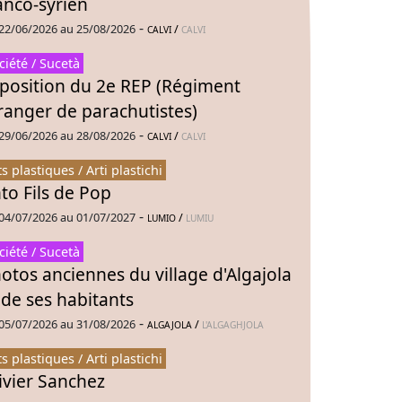
anco-syrien
-
22/06/2026 au 25/08/2026
/
CALVI
CALVI
ciété / Sucetà
position du 2e REP (Régiment
ranger de parachutistes)
-
29/06/2026 au 28/08/2026
/
CALVI
CALVI
ts plastiques / Arti plastichi
to Fils de Pop
-
04/07/2026 au 01/07/2027
/
LUMIO
LUMIU
ciété / Sucetà
otos anciennes du village d'Algajola
 de ses habitants
-
05/07/2026 au 31/08/2026
/
ALGAJOLA
L'ALGAGHJOLA
ts plastiques / Arti plastichi
ivier Sanchez