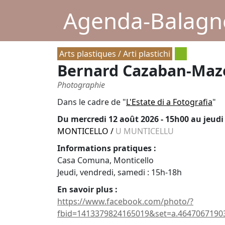
Agenda-Balagne
Arts plastiques / Arti plastichi
Bernard Cazaban-Maze
Photographie
Dans le cadre de "
L'Estate di a Fotografia
"
Du
mercredi 12 août 2026 - 15h00
au jeudi
MONTICELLO
/
U MUNTICELLU
Informations pratiques :
Casa Comuna, Monticello
Jeudi, vendredi, samedi : 15h-18h
En savoir plus :
https://www.facebook.com/photo/?
fbid=1413379824165019&set=a.46470671903