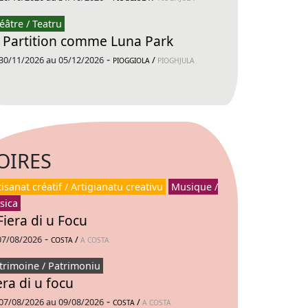
éâtre / Teatru
 Partition comme Luna Park
-
30/11/2026 au 05/12/2026
/
PIOGGIOLA
PIOGHJULA
OIRES
tisanat créatif / Artigianatu creativu
Musique /
sica
Fiera di u Focu
-
07/08/2026
/
COSTA
A COSTA
trimoine / Patrimoniu
era di u focu
-
07/08/2026 au 09/08/2026
/
COSTA
A COSTA