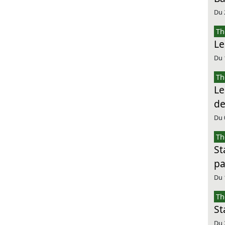
Du 
Th
Le
Du 
Th
Le
de
Du 
Th
St
pa
Du 
Th
St
Du 