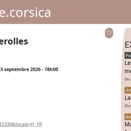
.corsica
rolles
E
Pa
Le
 3 septembre 2026 - 18h00
mé
Du 
Ar
La
Du 
Ar
Ma
2339&locale=fr_FR