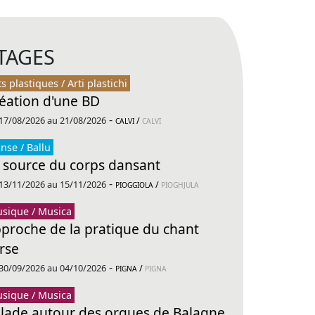
TAGES
ts plastiques / Arti plastichi
éation d'une BD
-
17/08/2026 au 21/08/2026
/
CALVI
CALVI
nse / Ballu
 source du corps dansant
-
13/11/2026 au 15/11/2026
/
PIOGGIOLA
PIOGHJULA
sique / Musica
proche de la pratique du chant
rse
-
30/09/2026 au 04/10/2026
/
PIGNA
PIGNA
sique / Musica
lade autour des orgues de Balagne