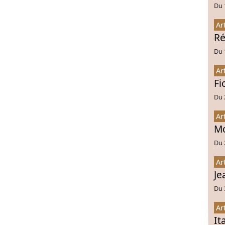
Du 
Ar
Ré
Du 
Ar
Fi
Du 
Ar
Mo
Du 
Ar
Je
Du 
Ar
It