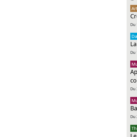
Ar
Cr
Du 
Da
La
Du 
Mu
Ap
co
Du 
Mu
Ba
Du 
Th
Le