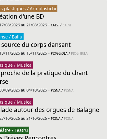
ts plastiques / Arti plastichi
éation d'une BD
-
17/08/2026 au 21/08/2026
/
CALVI
CALVI
nse / Ballu
 source du corps dansant
-
13/11/2026 au 15/11/2026
/
PIOGGIOLA
PIOGHJULA
sique / Musica
proche de la pratique du chant
rse
-
30/09/2026 au 04/10/2026
/
PIGNA
PIGNA
sique / Musica
lade autour des orgues de Balagne
-
27/10/2026 au 31/10/2026
/
PIGNA
PIGNA
éâtre / Teatru
s Brèves Rencontres