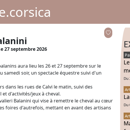
.corsica
alanini
E
e 27 septembre 2026
Pa
Le
balanins aura lieu les 26 et 27 septembre sur le
mé
samedi soir, un spectacle équestre suivi d'un
Du 
rs dans les rues de Calvi le matin, suivi des
Ar
t d'activités/jeux à cheval.
La
lieri Balanini qui vise à remettre le cheval au cœur
Du 
 des foires d'autrefois, mettant en avant des artisans
Ar
Ma