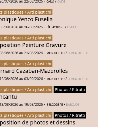
-
26/07/2026 au 22/08/2026
/
CALVI
CALVI
ts plastiques / Arti plastichi
nique Yenco Fusella
-
03/08/2026 au 16/08/2026
/
L’ÎLE-ROUSSE
LISULA
ts plastiques / Arti plastichi
position Peinture Gravure
-
08/08/2026 au 21/08/2026
/
MONTICELLO
U MUNTICELLU
ts plastiques / Arti plastichi
rnard Cazaban-Mazerolles
-
12/08/2026 au 03/09/2026
/
MONTICELLO
U MUNTICELLU
ts plastiques / Arti plastichi
Photos / Ritratti
Incantu
-
13/08/2026 au 19/08/2026
/
BELGODÈRE
BARGUDÈ
ts plastiques / Arti plastichi
Photos / Ritratti
position de photos et dessins