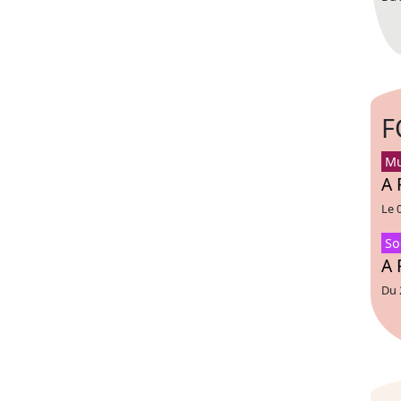
F
Mu
A 
Le 
So
A 
Du 