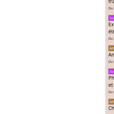
fr
Du 
So
Ex
ét
Du 
Ar
An
Du 
So
Ph
et
Du 
Ar
Ch