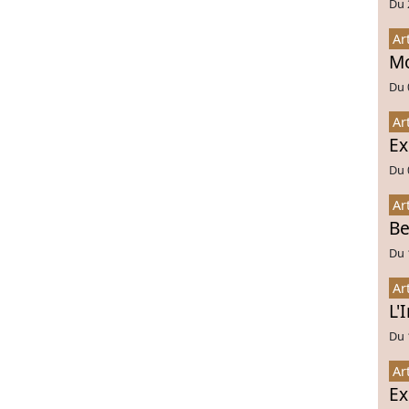
Du 
Ar
Mo
Du 
Ar
Ex
Du 
Ar
Be
Du 
Ar
L'
Du 
Ar
Ex