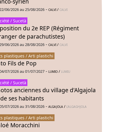
anco-syrien
-
22/06/2026 au 25/08/2026
/
CALVI
CALVI
ciété / Sucetà
position du 2e REP (Régiment
ranger de parachutistes)
-
29/06/2026 au 28/08/2026
/
CALVI
CALVI
ts plastiques / Arti plastichi
to Fils de Pop
-
04/07/2026 au 01/07/2027
/
LUMIO
LUMIU
ciété / Sucetà
otos anciennes du village d'Algajola
 de ses habitants
-
05/07/2026 au 31/08/2026
/
ALGAJOLA
L'ALGAGHJOLA
ts plastiques / Arti plastichi
loé Moracchini