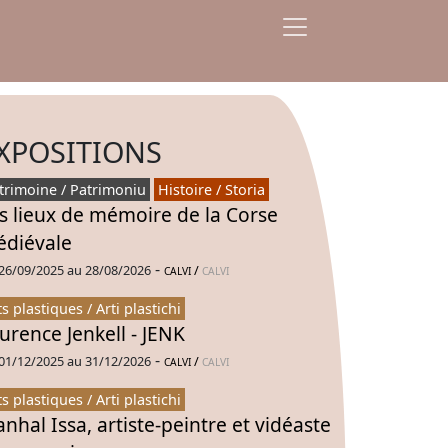
XPOSITIONS
trimoine / Patrimoniu
Histoire / Storia
s lieux de mémoire de la Corse
diévale
-
26/09/2025 au 28/08/2026
/
CALVI
CALVI
ts plastiques / Arti plastichi
urence Jenkell - JENK
-
01/12/2025 au 31/12/2026
/
CALVI
CALVI
ts plastiques / Arti plastichi
nhal Issa, artiste-peintre et vidéaste