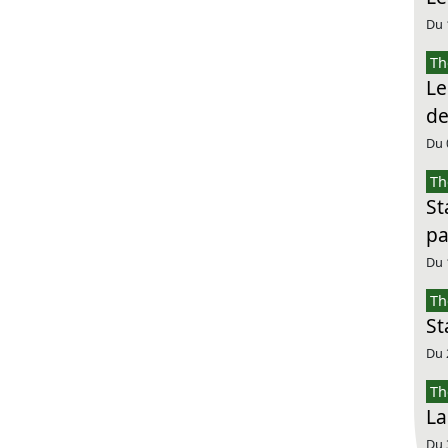
Du 
Th
Le
de
Du 
Th
St
pa
Du 
Th
St
Du 
Th
La
Du 