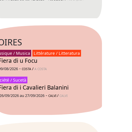
OIRES
sique / Musica
Littérature / Litteratura
Fiera di u Focu
-
09/08/2026
/
COSTA
A COSTA
ciété / Sucetà
Fiera di i Cavalieri Balanini
-
26/09/2026 au 27/09/2026
/
CALVI
CALVI