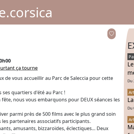
.corsica
E
Pa
20h00
Le
ourtant ça tourne
mé
de vous accueillir au Parc de Saleccia pour cette
Du 
s ses quartiers d'été au Parc !
Ar
La
en fête, nous vous embarquons pour DEUX séances les
Du 
ver parmi près de 500 films avec le plus grand soin
Ar
les partenaires associatifs participants.
Ma
nts, amusants, bizzaroïdes, éclectiques... Deux