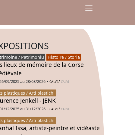
XPOSITIONS
trimoine / Patrimoniu
Histoire / Storia
s lieux de mémoire de la Corse
diévale
-
26/09/2025 au 28/08/2026
/
CALVI
CALVI
ts plastiques / Arti plastichi
urence Jenkell - JENK
-
01/12/2025 au 31/12/2026
/
CALVI
CALVI
ts plastiques / Arti plastichi
nhal Issa, artiste-peintre et vidéaste