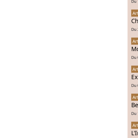
Du 
Ar
Ch
Du 
Ar
Mo
Du 
Ar
Ex
Du 
Ar
Be
Du 
Ar
L'