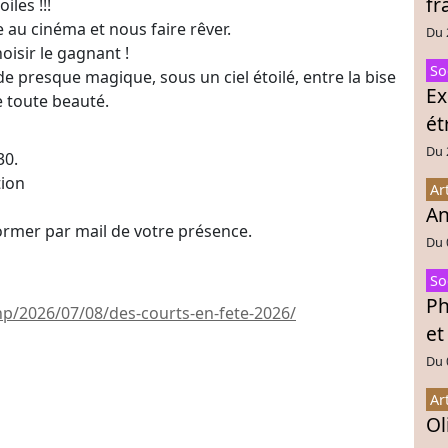
fr
iles !!!
e au cinéma et nous faire rêver.
Du 
oisir le gagnant !
So
e presque magique, sous un ciel étoilé, entre la bise
Ex
e toute beauté.
ét
Du 
30.
tion
Ar
An
former par mail de votre présence.
Du 
So
Ph
hp/2026/07/08/des-courts-en-fete-2026/
et
Du 
Ar
Ol