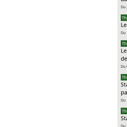
Du 
Th
Le
Du 
Th
Le
de
Du 
Th
St
pa
Du 
Th
St
Du 