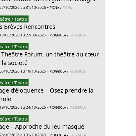
-
27/10/2026 au 31/10/2026
/
PIGNA
PIGNA
éâtre / Teatru
s Brèves Rencontres
-
18/08/2026 au 27/08/2026
/
PIOGGIOLA
PIOGHJULA
éâtre / Teatru
 Théâtre Forum, un théâtre au cœur
 la société
-
05/10/2026 au 10/10/2026
/
PIOGGIOLA
PIOGHJULA
éâtre / Teatru
age d’éloquence – Osez prendre la
role
-
19/10/2026 au 24/10/2026
/
PIOGGIOLA
PIOGHJULA
éâtre / Teatru
age – Approche du jeu masqué
-
26/10/2026 au 31/10/2026
/
PIOGGIOLA
PIOGHJULA