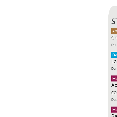
S
Ar
Cr
Du 
Da
La
Du 
Mu
Ap
co
Du 
Mu
Ba