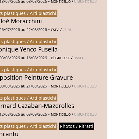
-
18/07/2026 au 08/08/2026
/
MONTICELLO
U MUNTICELLU
ts plastiques / Arti plastichi
loé Moracchini
-
26/07/2026 au 22/08/2026
/
CALVI
CALVI
ts plastiques / Arti plastichi
nique Yenco Fusella
-
03/08/2026 au 16/08/2026
/
L’ÎLE-ROUSSE
LISULA
ts plastiques / Arti plastichi
position Peinture Gravure
-
08/08/2026 au 21/08/2026
/
MONTICELLO
U MUNTICELLU
ts plastiques / Arti plastichi
rnard Cazaban-Mazerolles
-
12/08/2026 au 03/09/2026
/
MONTICELLO
U MUNTICELLU
ts plastiques / Arti plastichi
Photos / Ritratti
Incantu