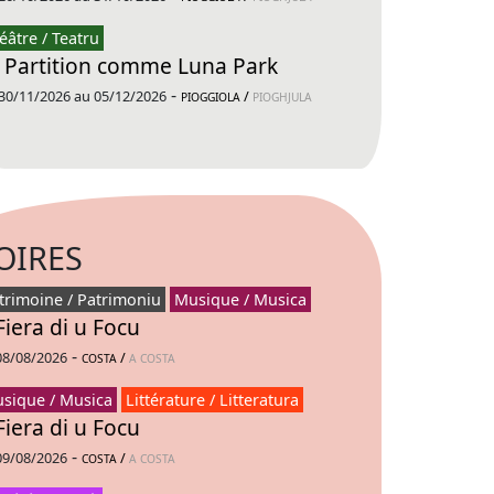
éâtre / Teatru
 Partition comme Luna Park
-
30/11/2026 au 05/12/2026
/
PIOGGIOLA
PIOGHJULA
OIRES
trimoine / Patrimoniu
Musique / Musica
Fiera di u Focu
-
08/08/2026
/
COSTA
A COSTA
sique / Musica
Littérature / Litteratura
Fiera di u Focu
-
09/08/2026
/
COSTA
A COSTA