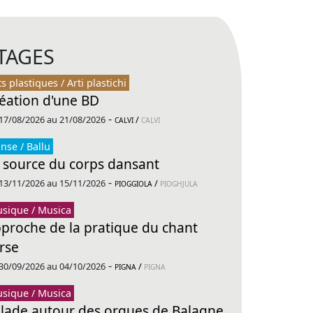
TAGES
ts plastiques / Arti plastichi
éation d'une BD
-
17/08/2026 au 21/08/2026
/
CALVI
CALVI
nse / Ballu
 source du corps dansant
-
13/11/2026 au 15/11/2026
/
PIOGGIOLA
PIOGHJULA
sique / Musica
proche de la pratique du chant
rse
-
30/09/2026 au 04/10/2026
/
PIGNA
PIGNA
sique / Musica
lade autour des orgues de Balagne