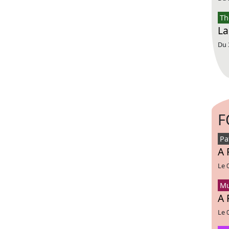
Th
La
Du 
F
Pa
A 
Le 
Mu
A 
Le 