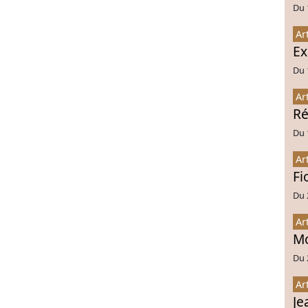
Du 
Ar
Ex
Du 
Ar
Ré
Du 
Ar
Fi
Du 
Ar
Mo
Du 
Ar
Je