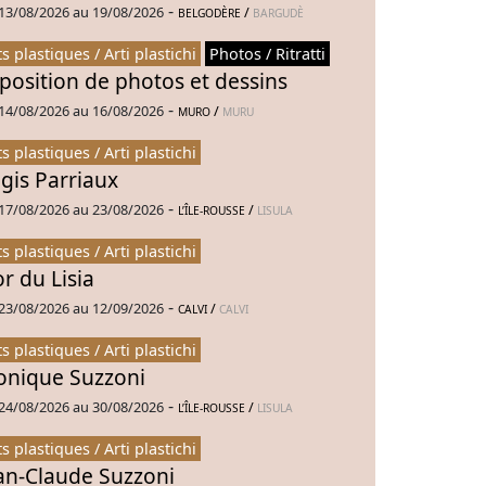
-
13/08/2026 au 19/08/2026
/
BELGODÈRE
BARGUDÈ
ts plastiques / Arti plastichi
Photos / Ritratti
position de photos et dessins
-
14/08/2026 au 16/08/2026
/
MURO
MURU
ts plastiques / Arti plastichi
gis Parriaux
-
17/08/2026 au 23/08/2026
/
L’ÎLE-ROUSSE
LISULA
ts plastiques / Arti plastichi
or du Lisia
-
23/08/2026 au 12/09/2026
/
CALVI
CALVI
ts plastiques / Arti plastichi
nique Suzzoni
-
24/08/2026 au 30/08/2026
/
L’ÎLE-ROUSSE
LISULA
ts plastiques / Arti plastichi
an-Claude Suzzoni