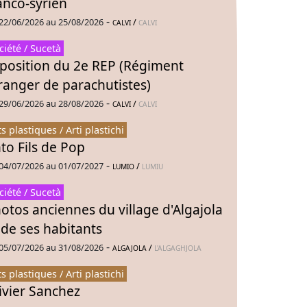
anco-syrien
-
22/06/2026 au 25/08/2026
/
CALVI
CALVI
ciété / Sucetà
position du 2e REP (Régiment
ranger de parachutistes)
-
29/06/2026 au 28/08/2026
/
CALVI
CALVI
ts plastiques / Arti plastichi
to Fils de Pop
-
04/07/2026 au 01/07/2027
/
LUMIO
LUMIU
ciété / Sucetà
otos anciennes du village d'Algajola
 de ses habitants
-
05/07/2026 au 31/08/2026
/
ALGAJOLA
L'ALGAGHJOLA
ts plastiques / Arti plastichi
ivier Sanchez