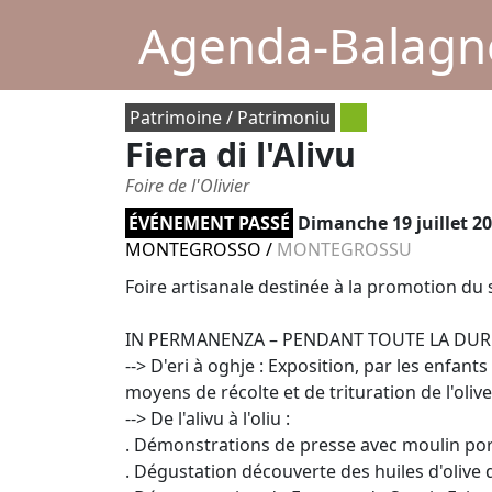
Agenda-Balagne
Patrimoine / Patrimoniu
Fiera di l'Alivu
Foire de l'Olivier
ÉVÉNEMENT PASSÉ
Dimanche 19 juillet 2
MONTEGROSSO
/
MONTEGROSSU
Foire artisanale destinée à la promotion du sav
IN PERMANENZA – PENDANT TOUTE LA DURÉ
--> D'eri à oghje : Exposition, par les enfan
moyens de récolte et de trituration de l'olive
--> De l'alivu à l'oliu :
. Démonstrations de presse avec moulin port
. Dégustation découverte des huiles d'olive 