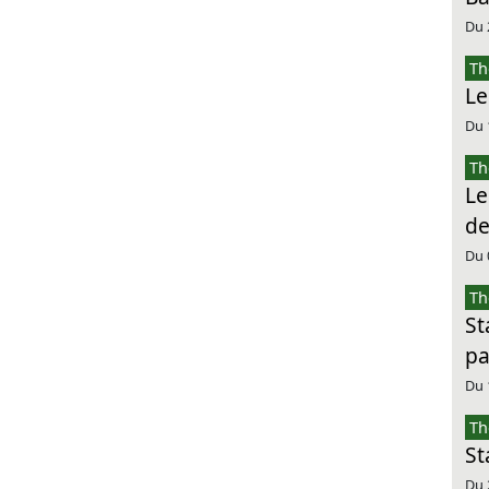
Du 
Th
Le
Du 
Th
Le
de
Du 
Th
St
pa
Du 
Th
St
Du 