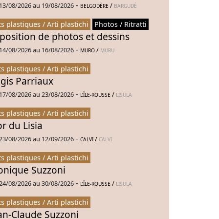
-
13/08/2026 au 19/08/2026
/
BELGODÈRE
BARGUDÈ
ts plastiques / Arti plastichi
Photos / Ritratti
position de photos et dessins
-
14/08/2026 au 16/08/2026
/
MURO
MURU
ts plastiques / Arti plastichi
gis Parriaux
-
17/08/2026 au 23/08/2026
/
L’ÎLE-ROUSSE
LISULA
ts plastiques / Arti plastichi
or du Lisia
-
23/08/2026 au 12/09/2026
/
CALVI
CALVI
ts plastiques / Arti plastichi
nique Suzzoni
-
24/08/2026 au 30/08/2026
/
L’ÎLE-ROUSSE
LISULA
ts plastiques / Arti plastichi
an-Claude Suzzoni