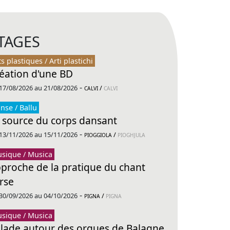
TAGES
ts plastiques / Arti plastichi
éation d'une BD
-
17/08/2026 au 21/08/2026
/
CALVI
CALVI
nse / Ballu
 source du corps dansant
-
13/11/2026 au 15/11/2026
/
PIOGGIOLA
PIOGHJULA
sique / Musica
proche de la pratique du chant
rse
-
30/09/2026 au 04/10/2026
/
PIGNA
PIGNA
sique / Musica
lade autour des orgues de Balagne