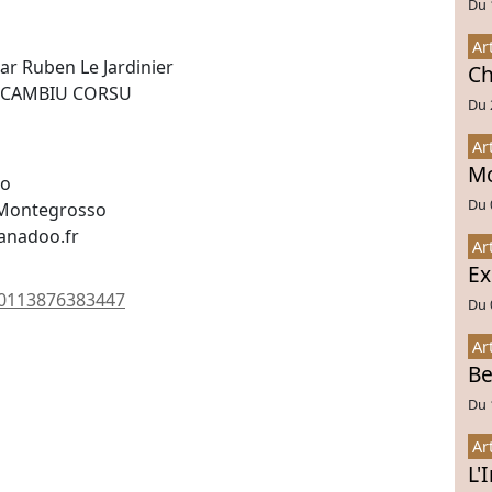
Du 
Ar
par Ruben Le Jardinier
Ch
ec SCAMBIU CORSU
Du 
Ar
Mo
so
Du 
 Montegrosso
wanadoo.fr
Ar
Ex
30113876383447
Du 
Ar
Be
Du 
Ar
L'