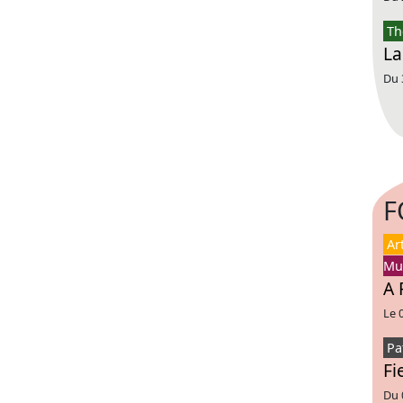
Th
La
Du 
F
Ar
Mu
A 
Le 
Pa
Fi
Du 