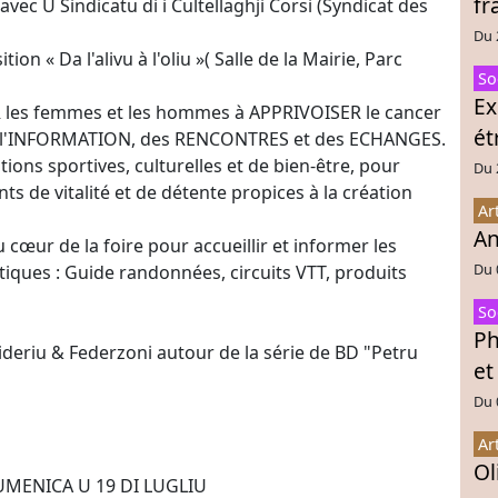
fr
vec U Sindicatu di i Cultellaghji Corsi (Syndicat des
Du 
tion « Da l'alivu à l'oliu »( Salle de la Mairie, Parc
So
Ex
les femmes et les hommes à APPRIVOISER le cancer
ét
 de l'INFORMATION, des RENCONTRES et des ECHANGES.
ions sportives, culturelles et de bien-être, pour
Du 
s de vitalité et de détente propices à la création
Ar
An
u cœur de la foire pour accueillir et informer les
Du 
stiques : Guide randonnées, circuits VTT, produits
So
Ph
ideriu & Federzoni autour de la série de BD "Petru
et
Du 
Ar
Ol
MENICA U 19 DI LUGLIU