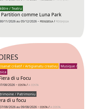
éâtre / Teatru
 Partition comme Luna Park
-
30/11/2026 au 05/12/2026
/
PIOGGIOLA
PIOGHJULA
OIRES
tisanat créatif / Artigianatu creativu
Musique /
sica
Fiera di u Focu
-
07/08/2026
/
COSTA
A COSTA
trimoine / Patrimoniu
era di u focu
-
07/08/2026 au 09/08/2026
/
COSTA
A COSTA