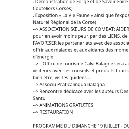
. Démonstration de Forge et de Savoir-Faire a
Couteliers Corses)
. Exposition « La Vie Faune » ainsi que l'exposi
Naturel Régional de la Corse)
--> ASSOCIATION SŒURS DE COMBAT: AIDER 
pour en avoir moins peur, par des LIENS,
FAVORISER les partenariats avec des associat
offrir aux malades et aux aidants des moment
d'énergie.
--> L'Office de tourisme Calvi Balagne sera a
visiteurs avec ses conseils et produits touri
bien être, visites guidées...
--> Associu Praticalingua Balagna
--> Rencontre dédicace avec les auteurs Des
Santu"
--> ANIMATIONS GRATUITES
--> RESTAURATION
PROGRAMME DU DIMANCHE 19 JUILLET - DU