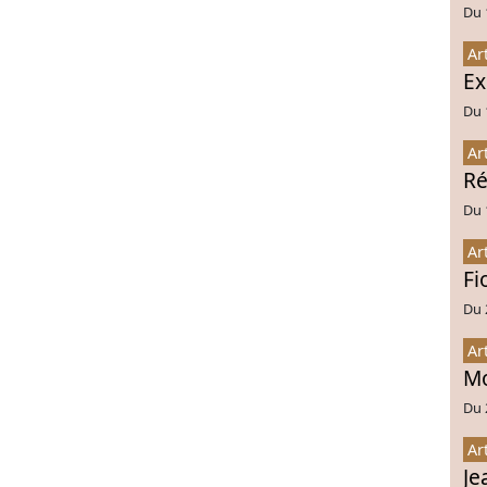
Du 
Ar
Ex
Du 
Ar
Ré
Du 
Ar
Fi
Du 
Ar
Mo
Du 
Ar
Je