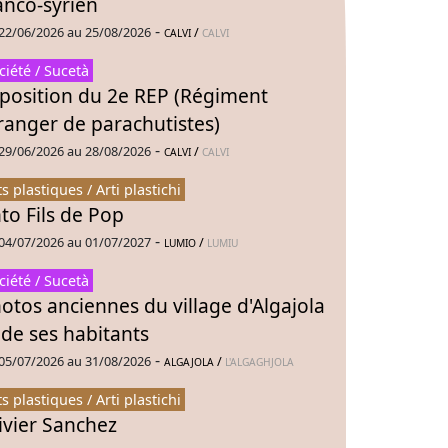
anco-syrien
-
22/06/2026 au 25/08/2026
/
CALVI
CALVI
ciété / Sucetà
position du 2e REP (Régiment
ranger de parachutistes)
-
29/06/2026 au 28/08/2026
/
CALVI
CALVI
ts plastiques / Arti plastichi
to Fils de Pop
-
04/07/2026 au 01/07/2027
/
LUMIO
LUMIU
ciété / Sucetà
otos anciennes du village d'Algajola
 de ses habitants
-
05/07/2026 au 31/08/2026
/
ALGAJOLA
L'ALGAGHJOLA
ts plastiques / Arti plastichi
ivier Sanchez