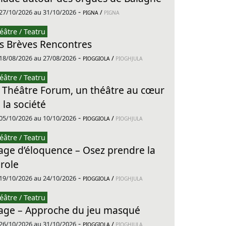
-
27/10/2026 au 31/10/2026
/
PIGNA
PIGNA
éâtre / Teatru
s Brèves Rencontres
-
18/08/2026 au 27/08/2026
/
PIOGGIOLA
PIOGHJULA
éâtre / Teatru
 Théâtre Forum, un théâtre au cœur
 la société
-
05/10/2026 au 10/10/2026
/
PIOGGIOLA
PIOGHJULA
éâtre / Teatru
age d’éloquence – Osez prendre la
role
-
19/10/2026 au 24/10/2026
/
PIOGGIOLA
PIOGHJULA
éâtre / Teatru
age – Approche du jeu masqué
-
26/10/2026 au 31/10/2026
/
PIOGGIOLA
PIOGHJULA