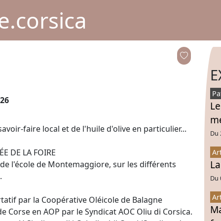
.corsica
E
Pa
026
Le
mé
oir-faire local et de l'huile d'olive en particulier...
Du 
E DE LA FOIRE
Ar
La
ts de l'école de Montemaggiore, sur les différents
.
Du 
Ar
atif par la Coopérative Oléicole de Balagne
Ma
de Corse en AOP par le Syndicat AOC Oliu di Corsica.