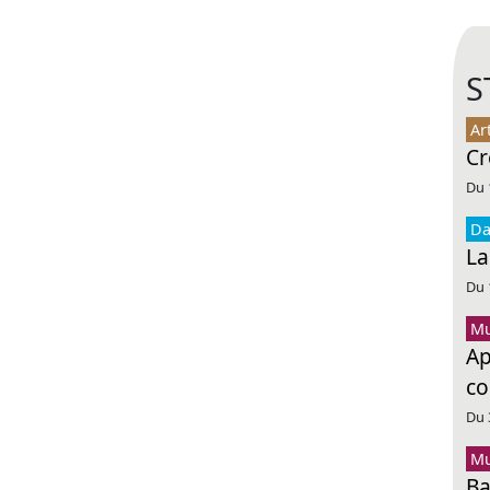
S
Ar
Cr
Du 
Da
La
Du 
Mu
Ap
co
Du 
Mu
Ba