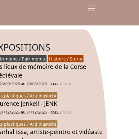
XPOSITIONS
trimoine / Patrimoniu
Histoire / Storia
s lieux de mémoire de la Corse
diévale
-
26/09/2025 au 28/08/2026
/
CALVI
CALVI
ts plastiques / Arti plastichi
urence Jenkell - JENK
-
01/12/2025 au 31/12/2026
/
CALVI
CALVI
ts plastiques / Arti plastichi
nhal Issa, artiste-peintre et vidéaste